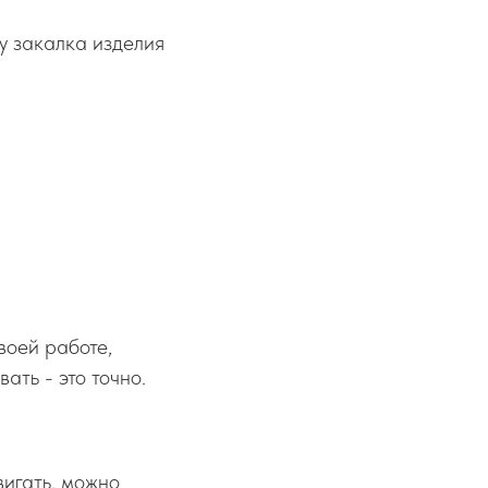
му закалка изделия
воей работе,
ать - это точно.
вигать, можно