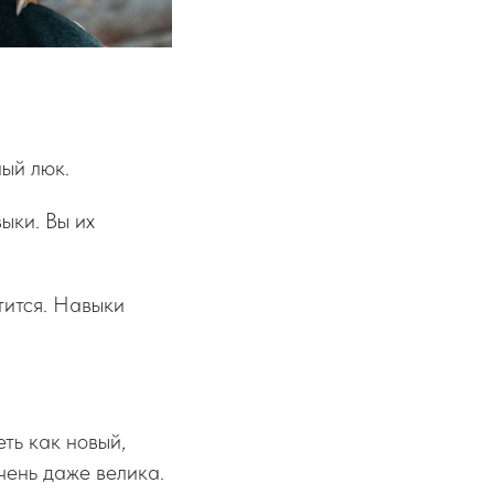
ый люк.
ыки. Вы их
тится. Навыки
еть как новый,
чень даже велика.