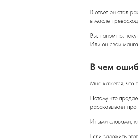
В ответ он стал р
в масле превосход
Вы, напомню, покуп
Или он свои манга
В чем оши
Мне кажется, что п
Потому что продае
рассказывает про 
Иными словами, кл
Если заложить это