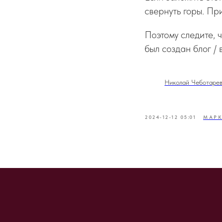
свернуть горы. Пр
Поэтому следите, 
был создан блог / 
Николай Чеботарев
2024-12-12 05:01
МАРК