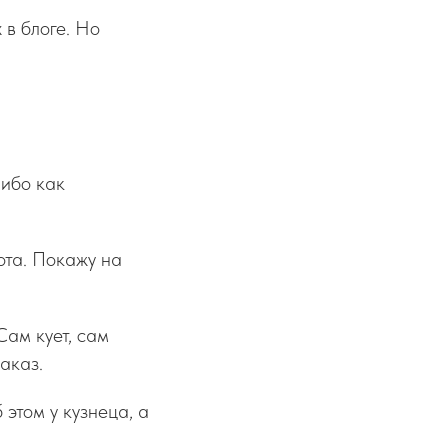
 в блоге. Но
либо как
ота. Покажу на
Сам кует, сам
аказ.
 этом у кузнеца, а